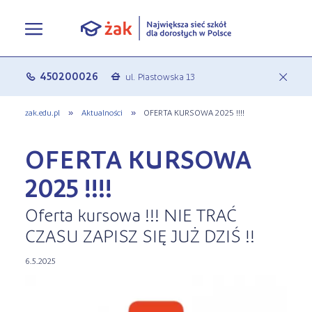
Oferta edukacyjna
450200026
ul. Piastowska 13
c
a
Rekrutacja
Pełna oferta edukacyjna
zak.edu.pl
»
Aktualności
»
OFERTA KURSOWA 2025 !!!!
Terminy zjazdów
eLO - obierz kurs na średnie
Jak się zapisać do Żaka
OFERTA KURSOWA
O nas
Liceum ogólnokształcące dla
Rekrutacja on-line
2025 !!!!
dorosłych
Aktualności
Statuty
Oferta kursowa !!! NIE TRAĆ
Nauka online w Żaku
Szkoły policealne
CZASU ZAPISZ SIĘ JUŻ DZIŚ !!
Leksykon zawodów
Nasza działalność
Szkoły medyczne
6.5.2025
FAQ
Historia Firmy
Kształcenie jednoroczne
Polityka prywatności