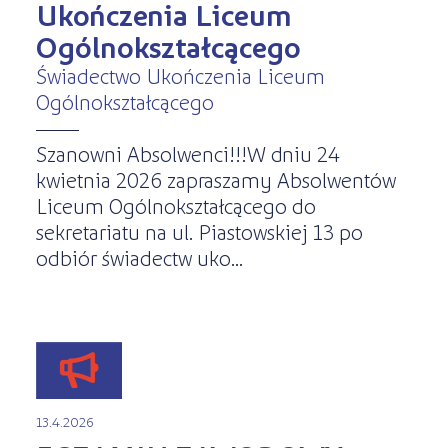
Kursy ONLINE
Ukończenia Liceum
s
STREFA SŁUCHACZA
Kariera
Ogólnokształcącego
Kursy stacjonarne
Świadectwo Ukończenia Liceum
Ogólnokształcącego
Szanowni Absolwenci!!!W dniu 24
kwietnia 2026 zapraszamy Absolwentów
Liceum Ogólnokształcącego do
sekretariatu na ul. Piastowskiej 13 po
odbiór świadectw uko...
13.4.2026